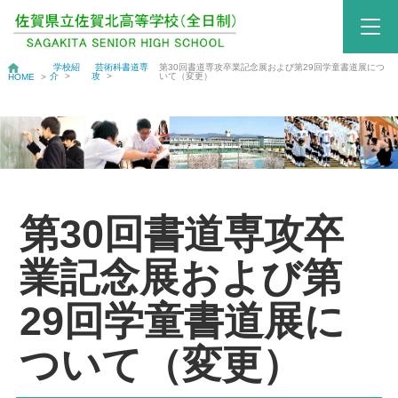
学校紹
芸術科書道専
第30回書道専攻卒業記念展および第29回学童書道展につ
介
>
攻
>
いて（変更）
HOME
>
第30回書道専攻卒
業記念展および第
29回学童書道展に
ついて（変更）