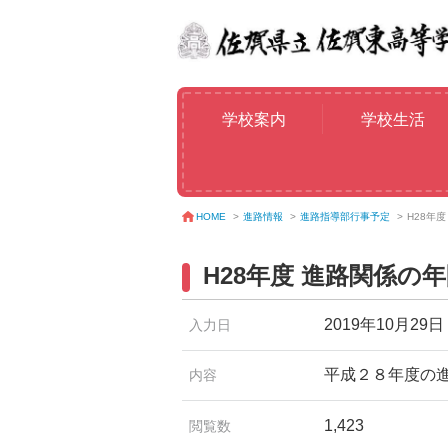
学校案内
学校生活
進路情報
>
進路指導部行事予定
>
H28年
HOME
>
H28年度 進路関係の
2019年10月29日
入力日
平成２８年度の
内容
1,423
閲覧数