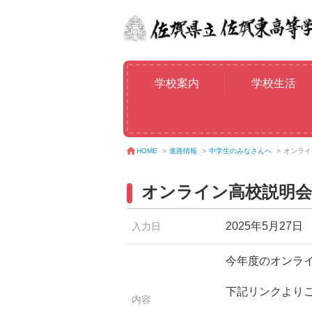
学校案内
学校生活
進路情報
>
中学生のみなさんへ
>
オンライ
HOME
>
オンライン高校説明会
2025年5月27日
入力日
今年度のオンラ
下記リンクより
内容