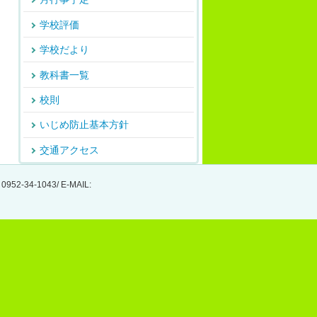
学校評価
学校だより
教科書一覧
校則
いじめ防止基本方針
交通アクセス
-34-1043/ E-MAIL: