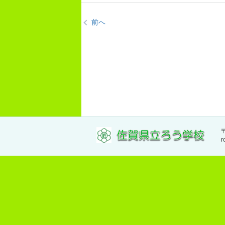
前へ
〒
r