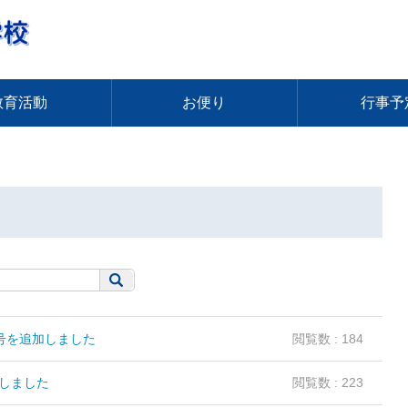
教育活動
お便り
行事予
5号を追加しました
閲覧数 : 184
加しました
閲覧数 : 223