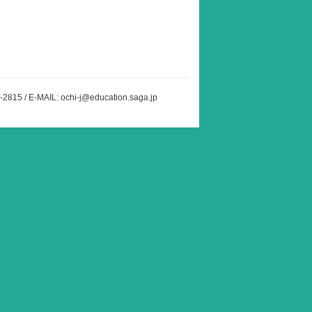
 / E-MAIL: ochi-j@education.saga.jp