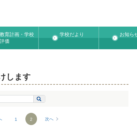
教育計画・学校
学校だより
お知ら
評価
けします
へ
次へ
1
2