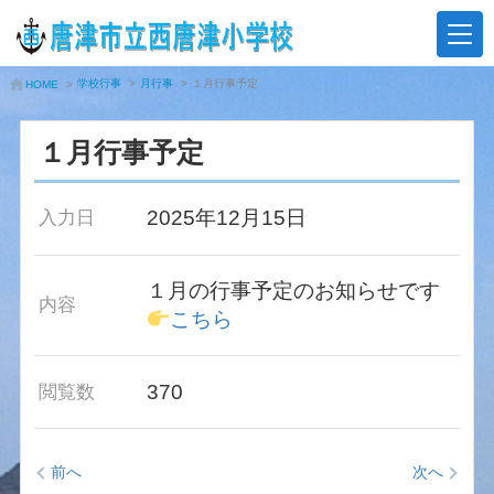
学校行事
>
月行事
>
１月行事予定
HOME
>
１月行事予定
2025年12月15日
入力日
１月の行事予定のお知らせです
内容
こちら
370
閲覧数
前へ
次へ