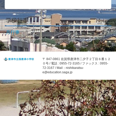
学校行事
月行事
〒 847-0861 佐賀県唐津市二夕子２丁目６番１２
０号 / 電話 : 0955-72-3165 / ファックス : 0955-
72-3167 / Mail：nishikaratsu-
e@education.saga.jp