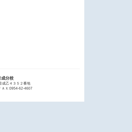
音成分校
大字音成乙４３５２番地
ＡＸ:0954-62-4607