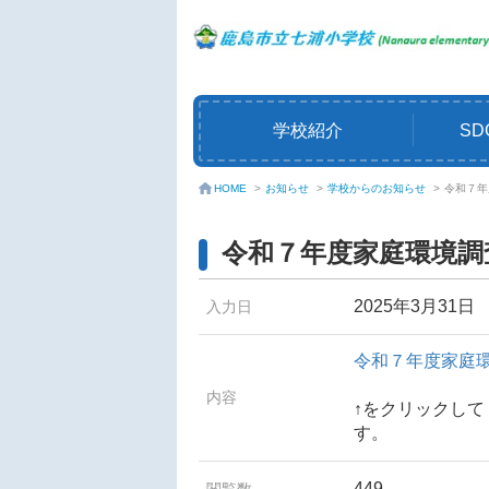
学校紹介
SD
お知らせ
>
学校からのお知らせ
>
令和７年
HOME
>
令和７年度家庭環境調
2025年3月31日
入力日
令和７年度家庭環
内容
↑をクリックし
す。
449
閲覧数