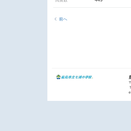
前へ
Ｔ
e