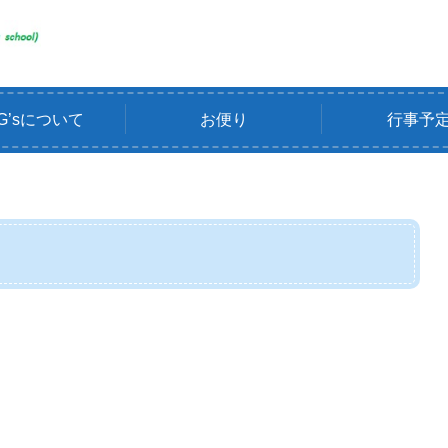
G’sについて
お便り
行事予