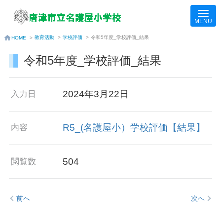
教育活動
>
学校評価
>
令和5年度_学校評価_結果
HOME
>
令和5年度_学校評価_結果
2024年3月22日
入力日
R5_(名護屋小）学校評価【結果】
内容
504
閲覧数
前へ
次へ