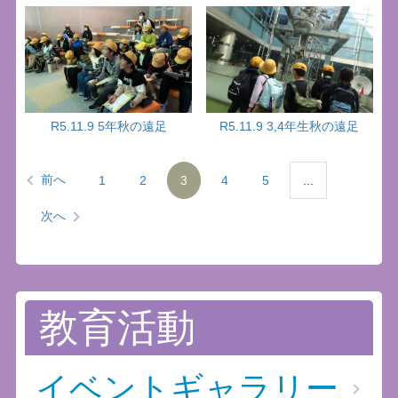
R5.11.9 5年秋の遠足
R5.11.9 3,4年生秋の遠足
前へ
1
2
3
4
5
...
次へ
教育活動
イベントギャラリー