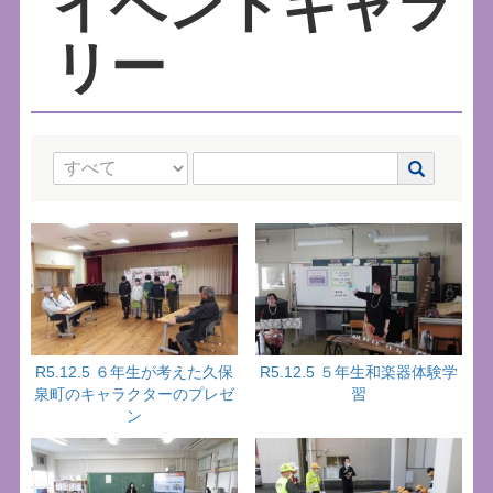
イベントギャラ
リー
R5.12.5 ６年生が考えた久保
R5.12.5 ５年生和楽器体験学
泉町のキャラクターのプレゼ
習
ン