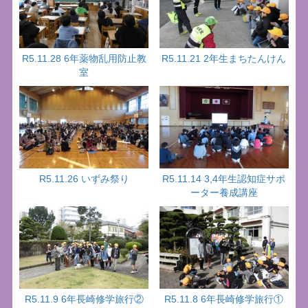
R5.11.28 6年薬物乱用防止教
R5.11.21 2年生まちたんけん
室
R5.11.26 いずみ祭り
R5.11.14 3,4年生認知症サポ
ーター養成講座
R5.11.9 6年長崎修学旅行②
R5.11.8 6年長崎修学旅行①