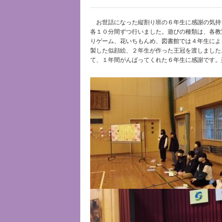
お世話になった縦割り班の６年生に感謝の気持
各１０分間ずつ行いました。遊びの種類は、各教
りゲーム、花いちもんめ、図書館では４年生によ
製した似顔絵、２年生が作った王冠を渡しました
て、１年間がんばってくれた６年生に感謝です。