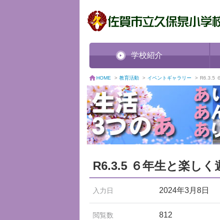
学校紹介
教育活動
>
イベントギャラリー
>
R6.3.
HOME
>
R6.3.5 ６年生と楽し
2024年3月8日
入力日
812
閲覧数