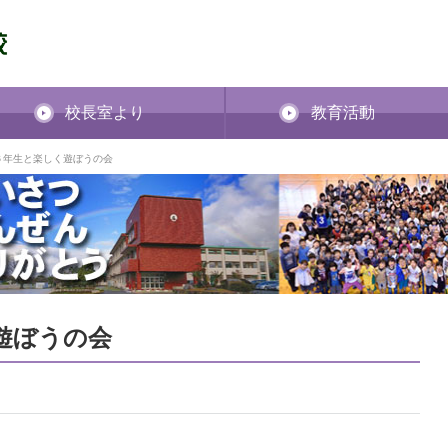
校長室より
教育活動
5 ６年生と楽しく遊ぼうの会
く遊ぼうの会