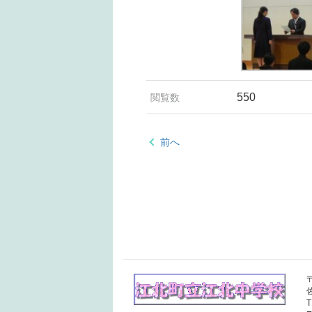
550
閲覧数
前へ
〒
T