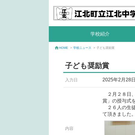
学校紹介
学校ニュース
>
子ども奨励賞
HOME
>
子ども奨励賞
2025年2月28
入力日
２月２８日、
賞」の授与式
２６人の生徒
て頂きました
内容