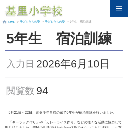
子どもたちの姿
>
子どもたちの姿
>
5年生 宿泊訓練
HOME
>
5年生 宿泊訓練
2026年6月10日
入力日
94
閲覧数
5月21日～22日、背振少年自然の家で5年生が宿泊訓練を行いました。
「キーラック作り」や「カレーライス作り」などの様々な活動に協力して
取り組みました。普段の生活ではなかなか体験できないことに挑戦し、お互