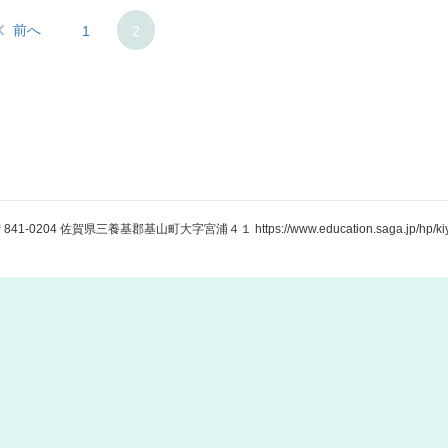
前へ
1
2
841-0204 佐賀県三養基郡基山町大字宮浦４１ https://www.education.saga.jp/hp/kiya