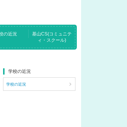
校の近況
基山CS(コミュニテ
ィ・スクール)
学校の近況
学校の近況