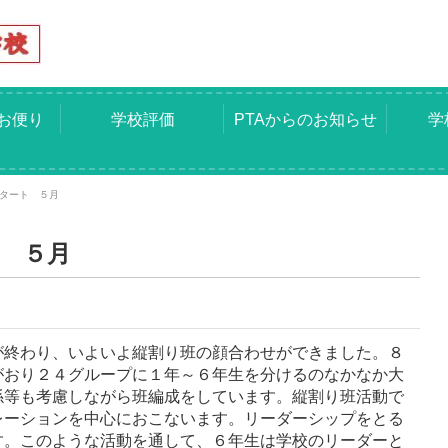
お便り
学校評価
PTAからのお知らせ
学
タート ５月
 ５月
が終わり、いよいよ縦割り班の顔合わせができました。８
がおり２４グループに１年～６年生を分けるのなかなか大
係等も考慮しながら班編成をしています。縦割り班活動で
レーションを中心におこないます。リーダーシップをとる
す。このような活動を通して、６年生は学校のリーダーと