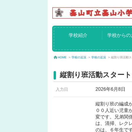
学校紹介
学校からの
学校の近況
>
学校の近況
>
縦割り班活動ス
HOME
>
縦割り班活動スタート
2026年6月8日
入力日
縦割り班の編成
００人近い児童
変です。兄弟関
は、清掃、レク
のは、６年生で