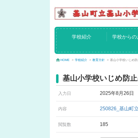
学校紹介
学校からの
学校紹介
>
教育方針
>
基山小学校いじめ防止
HOME
>
基山小学校いじめ防止基
2025年8月26日
入力日
250826_基
内容
185
閲覧数