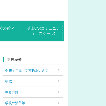
校の近況
基山CS(コミュニテ
ィ・スクール)
学校紹介
令和８年度 学校長あいさつ
校歌
教育方針
学校の沿革等