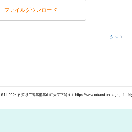
ファイルダウンロード
次へ
841-0204 佐賀県三養基郡基山町大字宮浦４１ https://www.education.saga.jp/hp/kiya