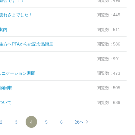
総会です！！
閲覧数 : 498
疲れさまでした！
閲覧数 : 445
案内
閲覧数 : 511
生方へPTAからの記念品贈呈
閲覧数 : 586
閲覧数 : 991
ュニケーション週間」
閲覧数 : 473
源物回収
閲覧数 : 505
ついて
閲覧数 : 636
次へ
2
3
4
5
6