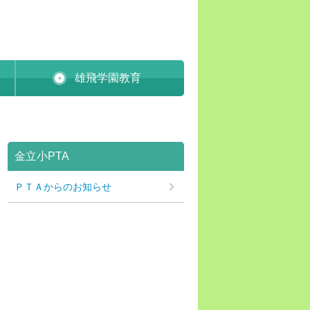
雄飛学園教育
金立小PTA
ＰＴＡからのお知らせ