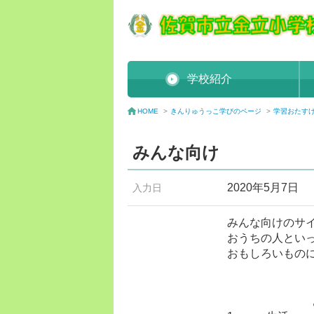
学校紹介
きんりゅうっこ学びのページ
>
学習おたす
HOME
>
みんな向け
2020年5月7日
入力日
みんな向けのサ
おうちの人とい
おもしろいもの