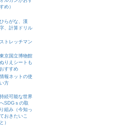
オルガンがおす
すめ）
ひらがな、漢
字、計算ドリル
ストレッチマン
東京国立博物館
ぬりえシートも
おすすめ
情報ネットの使
い方
持続可能な世界
へSDGｓの取
り組み（今知っ
ておきたいこ
と）