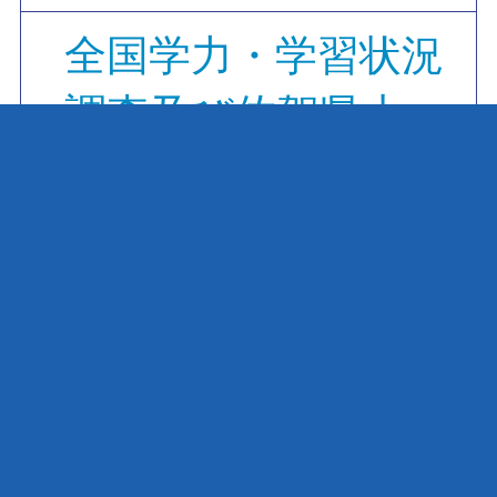
全国学力・学習状況
調査及び佐賀県小・
中学校学習状況調査
今日の給食
校内研究
〒 843-0234 佐賀県武雄市東川登町袴野16082番
地 / 電話 : 0954-28-2001（代表） 、ファックス :