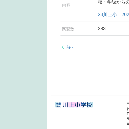
校・学級から
内容
23川上小 20
283
閲覧数
前へ
T
F
E