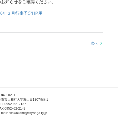
のお知らせをご確認ください。
26年２月行事予定HP用
次へ
〒840ｰ0211
佐賀市大和町大字東山田1807番地1
EL 0952ｰ62ｰ2137
AX 0952ｰ62-2143
-mail: skawakami@city.saga.lg.jp