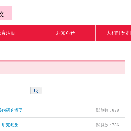
教育活動
お知らせ
大和町歴史
校内研究概要
閲覧数 : 878
 研究概要
閲覧数 : 756