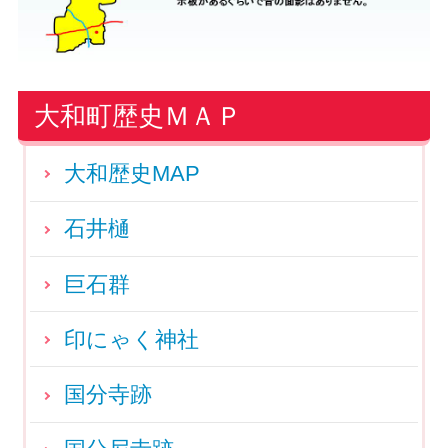
大和町歴史ＭＡＰ
大和歴史MAP
石井樋
巨石群
印にゃく神社
国分寺跡