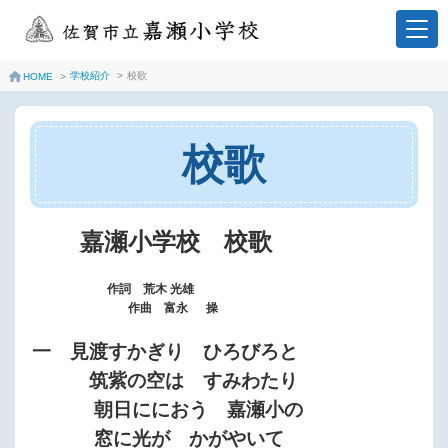
学校紹介
>
校歌
HOME
>
校歌
嘉瀬小学校 校歌
作詞 荒木 光雄
作曲 富永 操
一 見渡すかぎり ひろびろと
筑紫の空は すみわたり
朝日ににおう 嘉瀬小の
窓に光が かがやいて