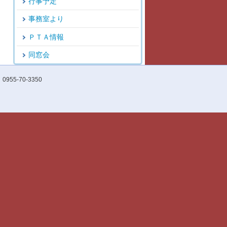
行事予定
事務室より
ＰＴＡ情報
同窓会
55-70-3350