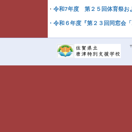
・
令和7年度 第２５回体育祭お
・令和６年度『第２３回同窓会「