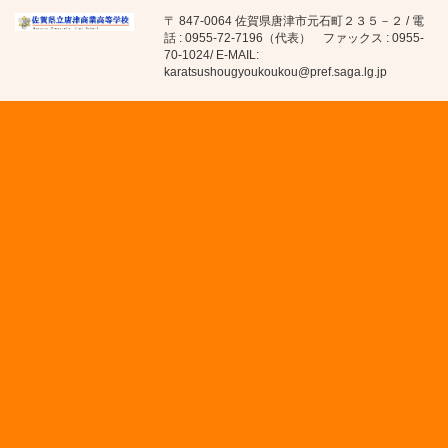
〒 847-0064 佐賀県唐津市元石町２３５－２ / 電
話 : 0955-72-7196（代表） ファックス : 0955-
70-1024/ E-MAIL:
karatsushougyoukoukou@pref.saga.lg.jp