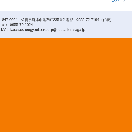
次へ
 847-0064 佐賀県唐津市元石町235番2 電 話 : 0955-72-7196（代表）
ａｘ: 0955-70-1024
-MAIL:karatsushougyoukoukou-p@education.saga.jp