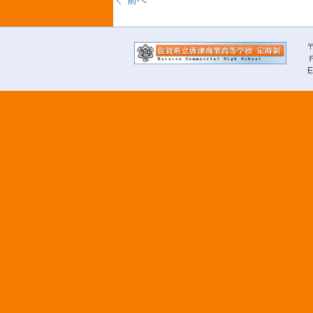
前へ
〒
Ｆ
E