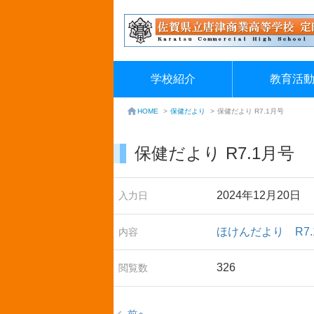
学校紹介
教育活
保健だより
>
保健だより R7.1月号
HOME
>
保健だより R7.1月号
2024年12月20日
入力日
ほけんだより R7.
内容
326
閲覧数