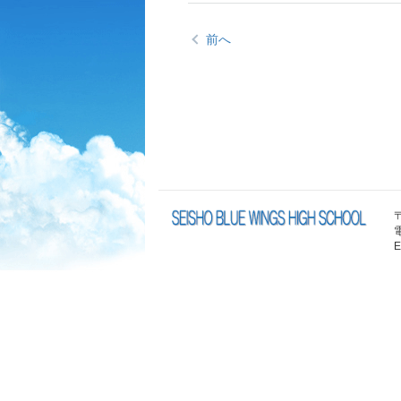
前へ
電
E