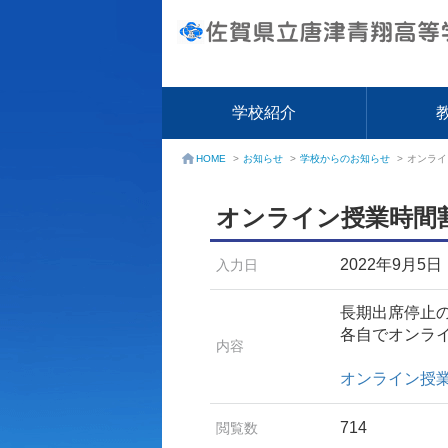
学校紹介
お知らせ
>
学校からのお知らせ
>
オンライ
HOME
>
オンライン授業時間
2022年9月5日
入力日
長期出席停止
各自でオンラ
内容
オンライン授業
714
閲覧数