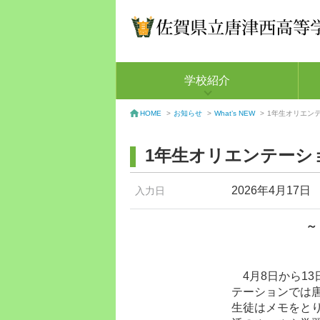
学校紹介
お知らせ
>
What’s NEW
>
1年生オリエン
HOME
>
1年生オリエンテーシ
2026年4月17日
入力日
～
4月8日から13
テーションでは
生徒はメモをと