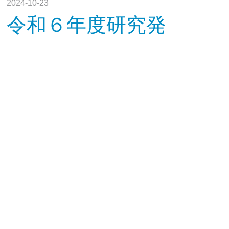
2024-10-23
令和６年度研究発
表会のご案内
閲覧数 : 620
2024-10-02
図書館だより10月
号
閲覧数 : 542
次へ
1
2
3
...