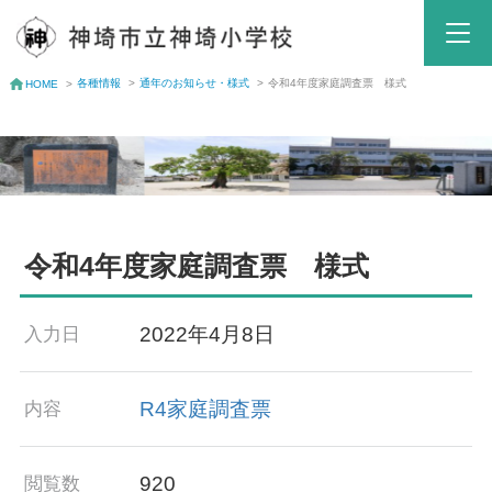
各種情報
>
通年のお知らせ・様式
>
令和4年度家庭調査票 様式
HOME
>
令和4年度家庭調査票 様式
2022年4月8日
入力日
R4家庭調査票
内容
920
閲覧数