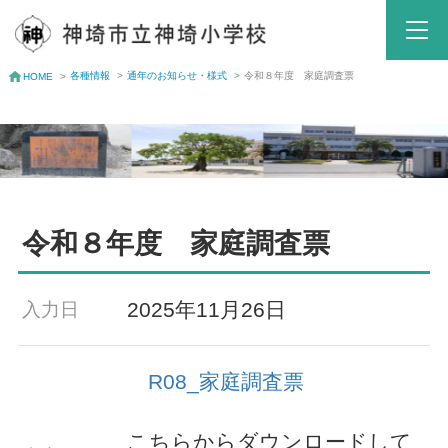
各種情報
>
通年のお知らせ・様式
>
令和８年度 家庭調査票
HOME
>
令和８年度 家庭調査票
2025年11月26日
入力日
R08_家庭調査票
こちらからダウンロードして