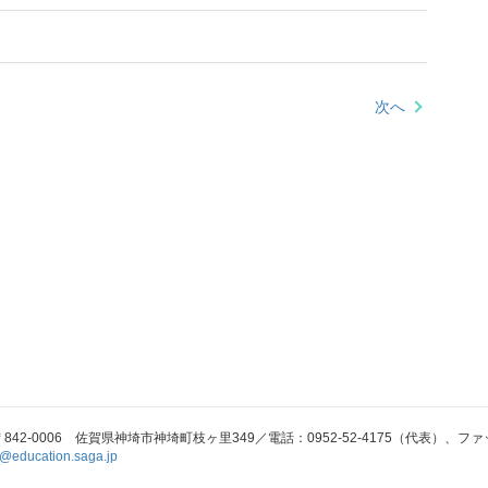
次へ
〒842-0006 佐賀県神埼市神埼町枝ヶ里349／電話：0952-52-4175（代表）、ファックス
@education.saga.jp