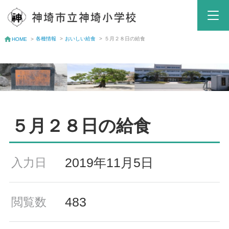
各種情報
>
おいしい給食
>
５月２８日の給食
HOME
>
５月２８日の給食
2019年11月5日
入力日
483
閲覧数