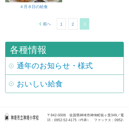
４月８日の給食
前へ
1
2
3
各種情報
通年のお知らせ・様式
おいしい給食
〒842-0006 佐賀県神埼市神埼町枝ヶ里349／電
話：0952-52-4175（代表）、ファックス：0952-
52-4764／E-MAIL：
kanzaki-