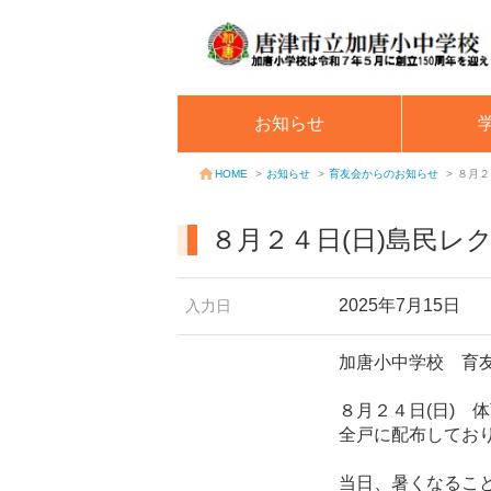
お知らせ
お知らせ
>
育友会からのお知らせ
>
８月２
HOME
>
８月２４日(日)島民レ
2025年7月15日
入力日
加唐小中学校 育
８月２４日(日) 
全戸に配布してお
当日、暑くなるこ