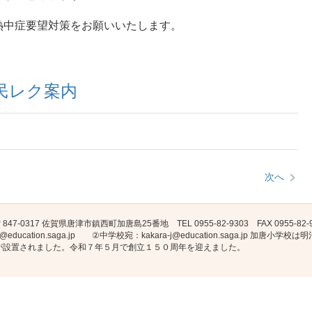
熱中症要望対策をお願いいたします。
4島民レク案内
次へ
847-0317 佐賀県唐津市鎮西町加唐島25番地 TEL 0955-82-9303 FAX 0955-82-93
e@education.saga.jp ②中学校宛：kakara-j@education.saga.jp 
が設置されました。令和７年５月で創立１５０周年を迎えました。