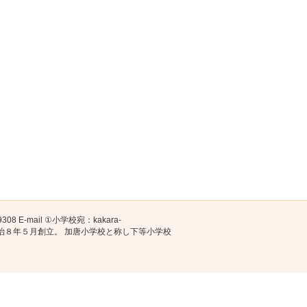
08 E-mail ①小学校宛：kakara-
加唐小学校は明治８年５月創立。 加唐小学校と称し下等小学校