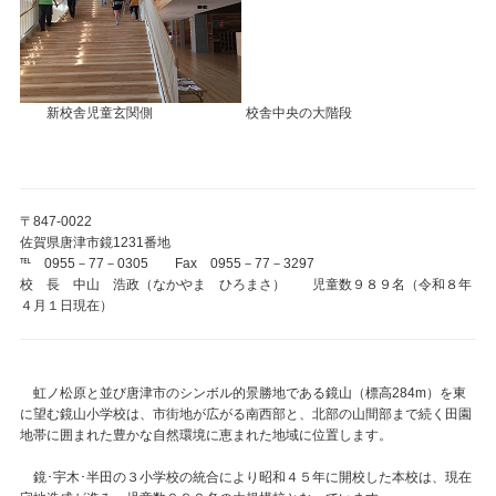
新校舎児童玄関側 校舎中央の大階段
〒847-0022
佐賀県唐津市鏡1231番地
℡ 0955－77－0305 Fax 0955－77－3297
校 長 中山 浩政（なかやま ひろまさ） 児童数９８９名（令和８年
４月１日現在）
虹ノ松原と並び唐津市のシンボル的景勝地である鏡山（標高284m）を東
に望む鏡山小学校は、市街地が広がる南西部と、北部の山間部まで続く田園
地帯に囲まれた豊かな自然環境に恵まれた地域に位置します。
鏡･宇木･半田の３小学校の統合により昭和４５年に開校した本校は、現在