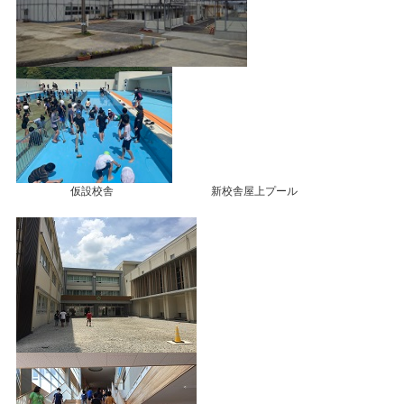
仮設校舎 新校舎屋上プール