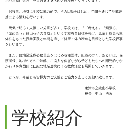
宅地造成が進み、児童数９８９名の大規模校となっています。
保護者、地域は学校に協力的で、PTA活動をはじめ、年間を通じて地域連
携による活動を行います。
元気で明るく人懐こい児童が多く、学校では、「『考える』『頑張る』
『認め合う』鏡山っ子の育成」という学校教育目標を掲げ、児童も職員も主
体性をもった授業実践と年間を通して健康・体力増進を目標とした学校行事
を行います。
また、鏡地区退職公務員会をはじめ各種団体、組織の方々、あるいは、保
護者様、地域の方のご理解、ご協力を仰ぎながら子どもたちへの開発的なか
かわりを意図的に仕組む地域連携による教育活動も展開していきます。
どうか、今後とも皆様方のご支援とご協力を宜しくお願い致します。
唐津市立鏡山小学校
校長 中山 浩政
学校紹介