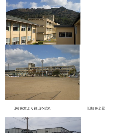
旧校舎窓より鏡山を臨む 旧校舎全景