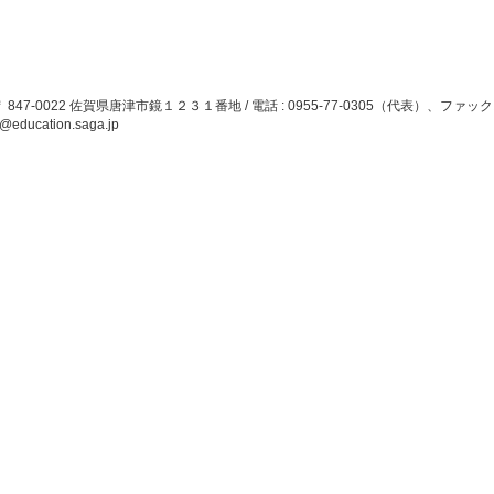
 847-0022 佐賀県唐津市鏡１２３１番地 / 電話 : 0955-77-0305（代表）、ファックス : 095
@education.saga.jp