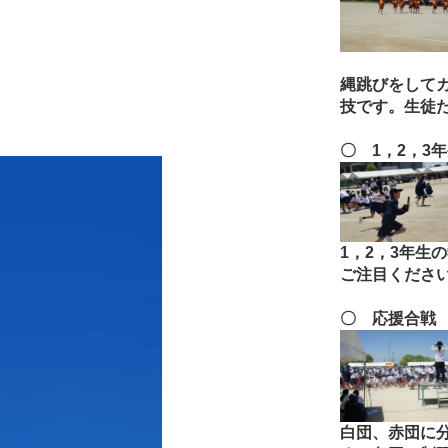
縄跳びをして
技です。生徒
〇 1
，2，3
1
，2，3年生
ご注目くださ
〇 応援合戦
白団、赤団に