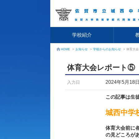
学校紹介
お知らせ
>
学校からのお知らせ
>
体育大会
HOME
>
体育大会レポート⑤
2024年5月18
入力日
この記事は生
城西中学
体育大会前に
の見どころが