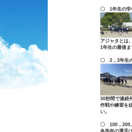
〇 1
年生の学
アジャタとは
1
年生の最後ま
〇 2
，3年生
30
秒間で連続
作戦や練習を
い。
〇 100
，20
各学年の選手