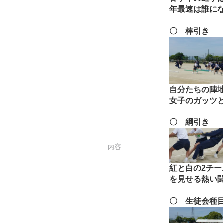
年最速は誰に
〇 棒引き
自分たちの陣
女子のガッツ
〇 綱引き
内容
紅と白の2チ
を見せる熱い
〇 生徒会種