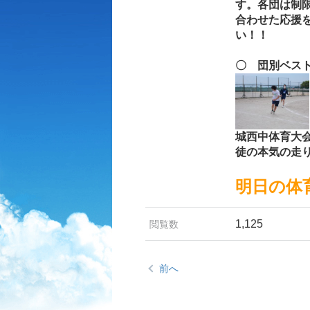
す。各団は制
合わせた応援
い！！
〇 団別ベス
城西中体育大
徒の本気の走
明日の体
1,125
閲覧数
前へ