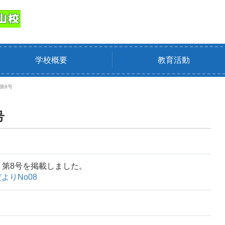
学校概要
教育活動
第8号
号
」第8号を掲載しました。
だよりNo08