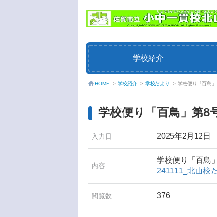
学校紹介
学校紹介
>
学校だより
>
学校便り「百鳥」
HOME
>
学校便り「百鳥」第8
2025年2月12日
入力日
学校便り「百鳥
内容
241111_北山校
376
閲覧数