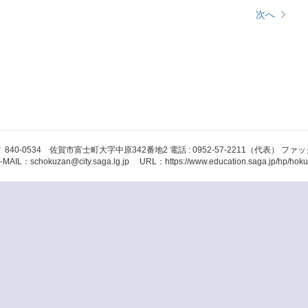
次へ
 840-0534 佐賀市富士町大字中原342番地2 電話 : 0952-57-2211（代表） ファックス 
-MAIL：schokuzan@city.saga.lg.jp URL：https://www.education.saga.jp/hp/hokuz