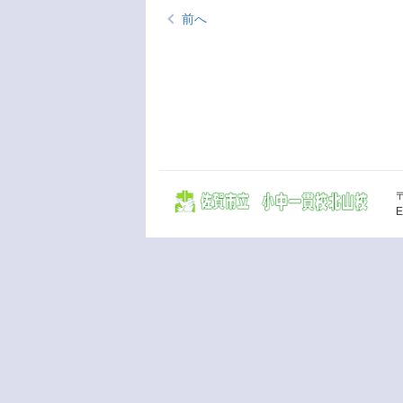
前へ
〒
E