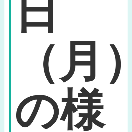
日
（月
の様