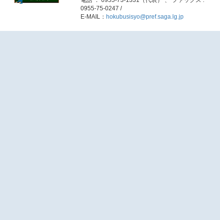
電話 ： 0955-73-1331（代表） 、 ファックス :
0955-75-0247 /
E-MAIL：
hokubusisyo@pref.saga.lg.jp