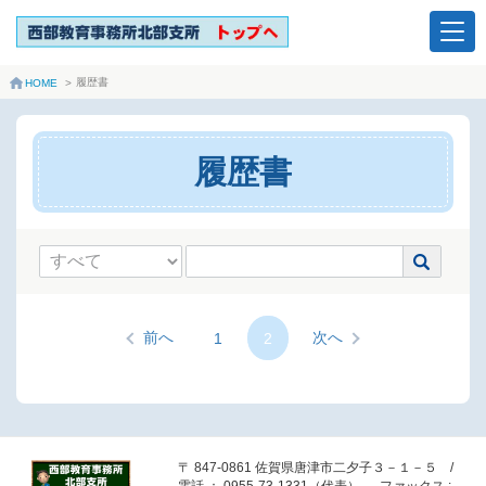
履歴書
HOME
>
履歴書
前へ
次へ
1
2
〒 847-0861 佐賀県唐津市二夕子３－１－５ /