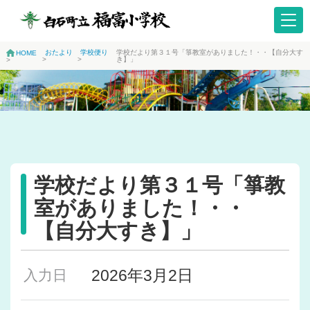
おたより
学校便り
学校だより第３１号「箏教室がありました！・・【自分大す
HOME
>
>
き】」
>
学校だより第３１号「箏教
室がありました！・・
【自分大すき】」
2026年3月2日
入力日