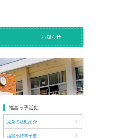
り
お知らせ
福富っ子活動
児童の活動紹介
福富小行事予定