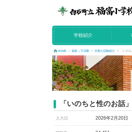
学校紹介
福富っ子活動
>
児童の活動紹介
>
「いのち
HOME
>
「いのちと性のお話」
2026年2月20日
入力日