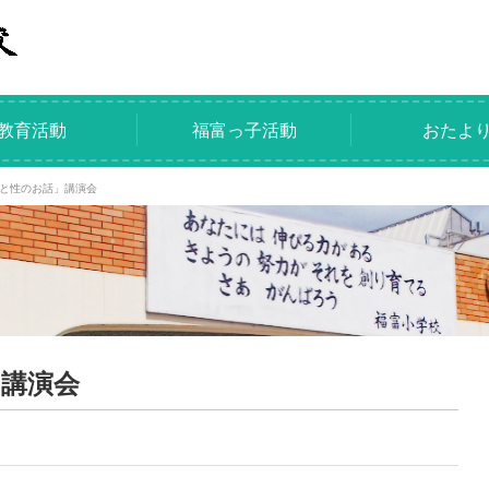
教育活動
福富っ子活動
おたよ
と性のお話」講演会
講演会