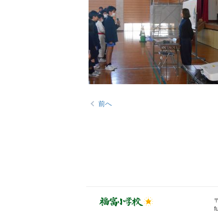
前へ
〒
f