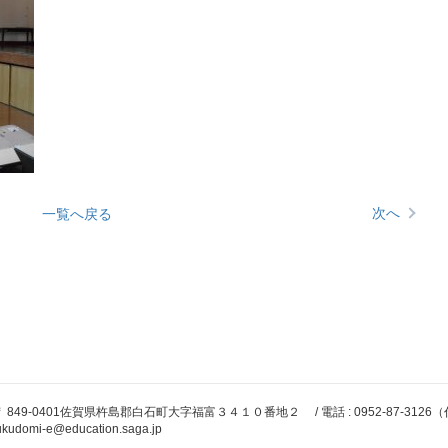
次へ
一覧へ戻る
 849-0401佐賀県杵島郡白石町大字福富３４１０番地２ / 電話 : 0952-87-3126（代表）、
ukudomi-e@education.saga.jp