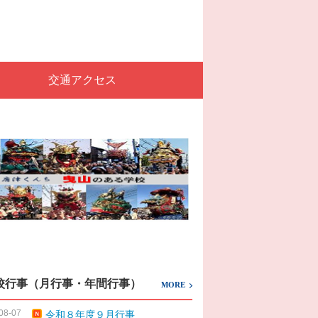
交通アクセス
校行事（月行事・年間行事）
MORE
08-07
令和８年度９月行事