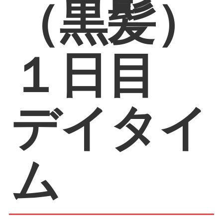
（黒髪）
１日目
デイタイ
ム