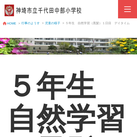
行事のようす
>
児童の様子
>
５年生 自然学習（黒髪）１日目 デイタイム
HOME
>
５年生
自然学習