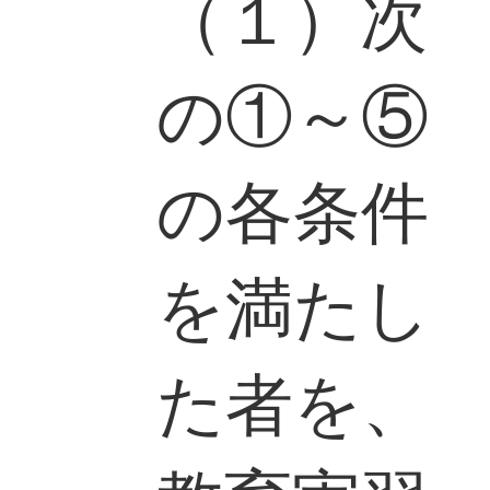
（１）次
の①～⑤
の各条件
を満たし
た者を、