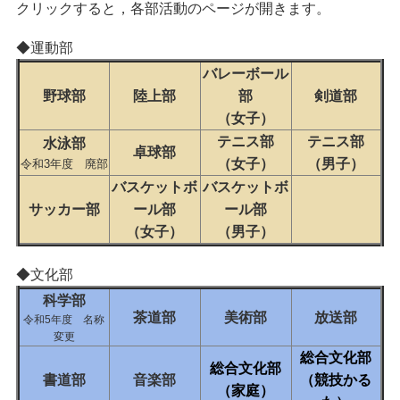
クリックすると，各部活動のページが開きます。
◆運動部
バレーボール
野球部
陸上部
部
剣道部
（女子）
テニス部
テニス部
水泳部
卓球部
（女子）
（男子）
令和3年度 廃部
バスケットボ
バスケットボ
サッカー部
ール部
ール部
（女子）
（男子）
◆文化部
科学部
茶道部
美術部
放送部
令和5年度 名称
変更
総合文化部
総合文化部
書道部
音楽部
（競技かる
（家庭）