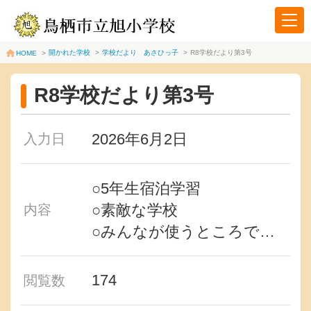
開かれた学校
>
学校だより あさひっ子
>
R8学校だより第3号
HOME
>
R8学校だより第3号
2026年6月2日
入力日
○5年生宿泊学習
○素敵な学校
内容
○みんなが使うところで…
174
閲覧数