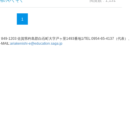
用のやくそく
閲覧数 : 1,131
1
849-1203 佐賀県杵島郡白石町大字戸ヶ里1493番地1/TEL:0954-65-4137（代表）、FA
-MAIL:
ariakenishi-e@education.saga.jp